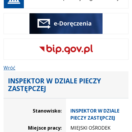
nowej
karcie
Wróć
INSPEKTOR W DZIALE PIECZY
ZASTĘPCZEJ
Dane dotyczące rekrutacji na stanowisko INSPEKTOR W 
Stanowisko:
INSPEKTOR W DZIALE
PIECZY ZASTĘPCZEJ
Miejsce pracy:
MIEJSKI OŚRODEK