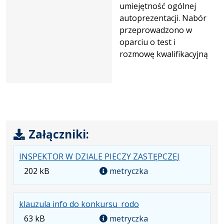
umiejętność ogólnej
autoprezentacji. Nabór
przeprowadzono w
oparciu o test i
rozmowę kwalifikacyjną
Załączniki:
.
INSPEKTOR W DZIALE PIECZY ZASTĘPCZEJ
Rozmiar
202 kB
metryczka
pliku:
202
.
klauzula info do konkursu_rodo
kB
Rozmiar
63 kB
metryczka