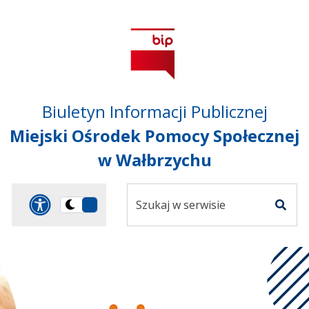
Przejdź do treści
Przejdź do mapy
Przejdź do
głównego menu
serwisu
Biuletyn Informacji Publicznej
Miejski Ośrodek Pomocy Społecznej
w Wałbrzychu
Szukaj
Panel dostosowania ułat
Przełącz
w
Szuka
na
serwisie
wersję
ciemną