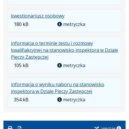
pliku:
63
.
kwestionariusz osobowy
kB
Rozmiar
180 kB
metryczka
pliku:
180
informacja o terminie testu i rozmowy
kB
kwalifiakcyjnej na stanowisko inspektora w Dziale
.
Pieczy Zastępczej
Rozmiar
105 kB
metryczka
pliku:
105
informacja o wyniku naboru na stanowisko
kB
.
inspektora w Dziale Pieczy Zastępczej
Rozmiar
354 kB
metryczka
pliku:
354
kB
wersje