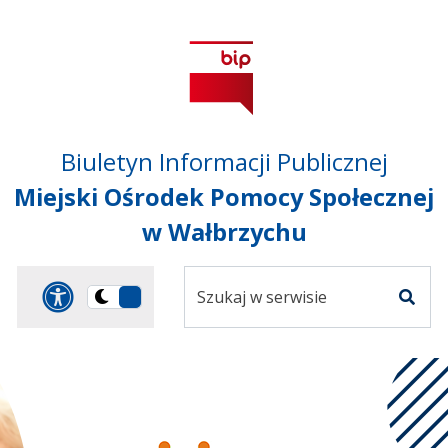
Przejdź do treści
Przejdź do mapy
Przejdź do
głównego menu
serwisu
Biuletyn Informacji Publicznej
Miejski Ośrodek Pomocy Społecznej
w Wałbrzychu
Szukaj
Panel dostosowania ułat
Przełącz
w
Szuka
na
serwisie
wersję
ciemną