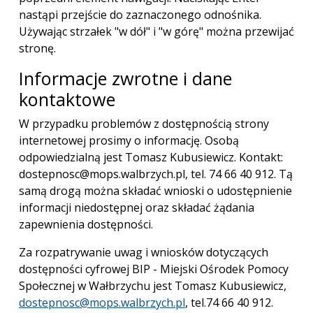
nastąpi przejście do zaznaczonego odnośnika.
Używając strzałek "w dół" i "w górę" można przewijać
stronę.
Informacje zwrotne i dane
kontaktowe
W przypadku problemów z dostępnością strony
internetowej prosimy o informację. Osobą
odpowiedzialną jest Tomasz Kubusiewicz. Kontakt:
dostepnosc@mops.walbrzych.pl, tel. 74 66 40 912. Tą
samą drogą można składać wnioski o udostępnienie
informacji niedostępnej oraz składać żądania
zapewnienia dostępności.
Za rozpatrywanie uwag i wniosków dotyczących
dostępności cyfrowej BIP - Miejski Ośrodek Pomocy
Społecznej w Wałbrzychu jest
Tomasz Kubusiewicz
,
dostepnosc@mops.walbrzych.pl
, tel.
74 66 40 912
.