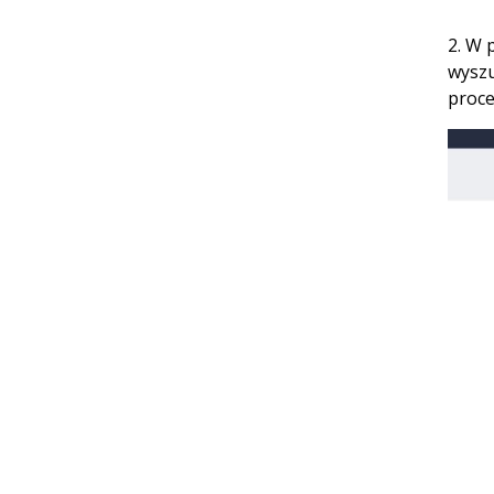
2. W 
wyszu
proce