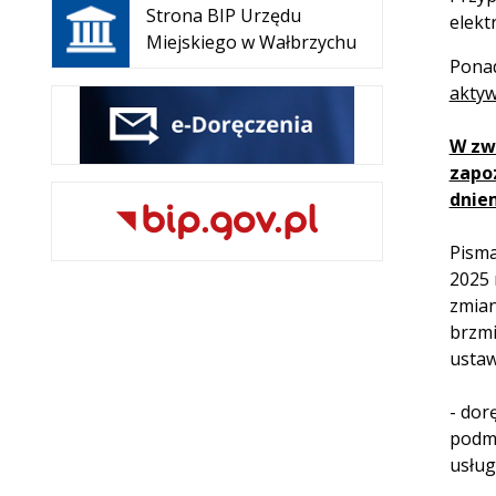
się w
Strona BIP Urzędu
elekt
nowej
Miejskiego w Wałbrzychu
Ponad
karcie
aktyw
W zw
zapo
dniem
Pisma
2025 
zmian
brzmi
ustaw
- dor
podmi
usług