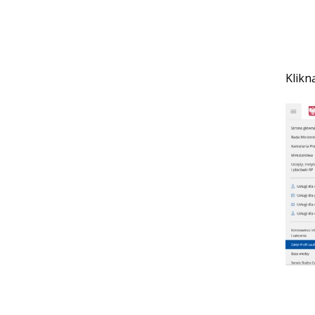
Klikn