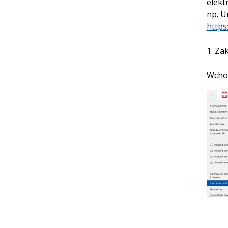
elekt
np. U
https
1. Za
Wchod