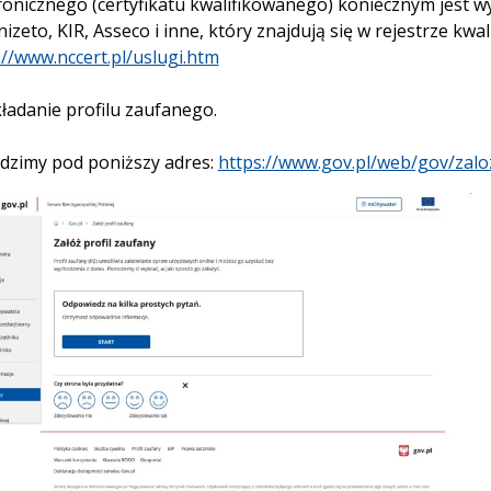
ronicznego (certyfikatu kwalifikowanego) koniecznym jest 
nizeto, KIR, Asseco i inne, który znajdują się w rejestrze kw
://www.nccert.pl/uslugi.htm
kładanie profilu zaufanego.
zimy pod poniższy adres:
https://www.gov.pl/web/gov/zalo