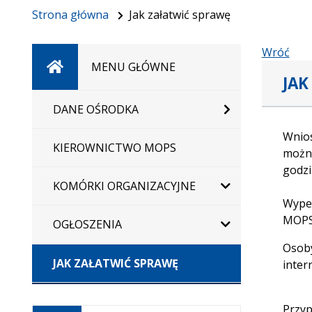
Strona główna
Jak załatwić sprawę
Wróć
Strona
MENU GŁÓWNE
JAK
główna
DANE OŚRODKA
Wnios
KIEROWNICTWO MOPS
można
godzi
KOMÓRKI ORGANIZACYJNE
Wypeł
MOPS
OGŁOSZENIA
Osoby
JAK ZAŁATWIĆ SPRAWĘ
inter
Otwiera
Przyp