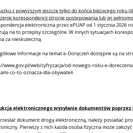
ązku z powyższym jeszcze tylko do końca bieżącego roku (d
zenie korespondencji stronie postępowania lub jej pełnomo
pondencja elektroniczna przez ePUAP od 1 stycznia 2026 ro
ują na to przepisy szczególne. W innych sytuacjach kores
a za nieskuteczną.
gółowe informacje na temat e-Doręczeń dostępne są na stro
://www.gov.pl/web/cyfryzacja/od-nowego-roku-e-doreczen
ami-co-to-oznacza-dla-obywateli
rukcja elektronicznego wysyłanie dokumentów poprzez
rzesłać dokument drogą elektroniczną, należy posiadać prof
roniczny. Pierwszy z nich każda osoba fizyczna może założy