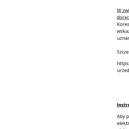
W zwi
doręc
Kores
wskaz
uznan
Szcze
https
urzed
Inst
Aby p
elekt