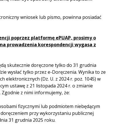
troniczny wniosek lub pismo, powinna posiadać
ncji poprzez platformę ePUAP, prosimy o
rma prowadzenia korespondencji wygasa z
ą skutecznie doręczone tylko do 31 grudnia
zie wysłać tylko przez e-Doręczenia. Wynika to ze
 elektronicznych (Dz. U. z 2024 r. poz. 1045) w
cym ustawę z 21 listopada 2024 r. o zmianie
. Zgodnie z nimi informujemy, że:
osobami fizycznymi lub podmiotem niebędącym
doręczeniem przy wykorzystaniu publicznej
nia 31 grudnia 2025 roku.