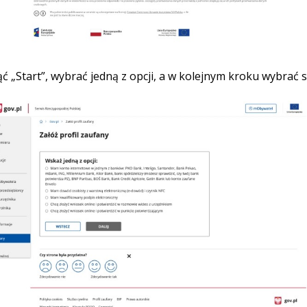
ąć „Start”, wybrać jedną z opcji, a w kolejnym kroku wybra