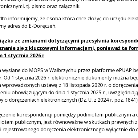
ronicznymi, tj. pismo oraz załącznik.
to informujemy, że osoba która chce złożyć do urzędu elek
ny adres do E-Doręczeń.
iązku ze zmianami dotyczącymi przesyłania koresponde
znanie się z kluczowymi informacjami, ponieważ ta fo
 1 stycznia 2026 r
.
 wysłane do MOPS w Wałbrzychu przez platformę ePUAP będ
r. Od 1 stycznia 2026 r. elektronicznie dokumenty można będ
 wprowadzonych ustawą z 18 listopada 2020 r. o doręczeniach
eniu obowiązującym do dnia 1 stycznia 2025 r., uwzględniają
y o doręczeniach elektronicznych (Dz. U. z 2024 r. poz. 1841)
ęczenie korespondencji pomiędzy podmiotem publicznym a 
otem publicznym, jest równoważne w skutkach prawnych z 
i rejestrowanego doręczenia elektronicznego wyłącznie do d