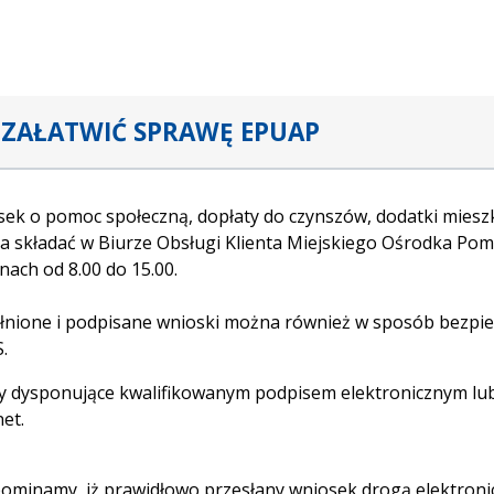
 ZAŁATWIĆ SPRAWĘ EPUAP
ek o pomoc społeczną, dopłaty do czynszów, dodatki mieszk
 składać w Biurze Obsługi Klienta Miejskiego Ośrodka Pomoc
nach od 8.00 do 15.00.
nione i podpisane wnioski można również w sposób bezpiecz
.
 dysponujące kwalifikowanym podpisem elektronicznym lub
net.
ominamy, iż prawidłowo przesłany wniosek drogą elektron