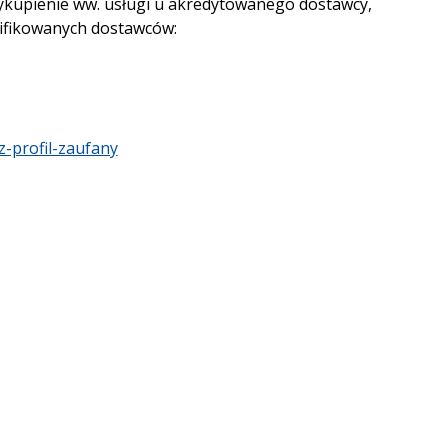
wykupienie ww. usługi u akredytowanego dostawcy,
alifikowanych dostawców:
z-profil-zaufany