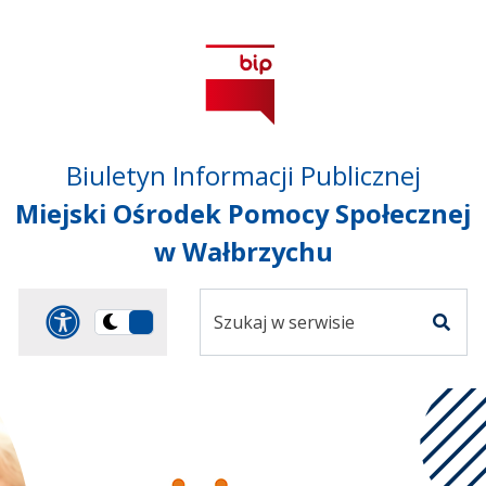
Przejdź do treści
Przejdź do mapy
Przejdź do
głównego menu
serwisu
Biuletyn Informacji Publicznej
Miejski Ośrodek Pomocy Społecznej
w Wałbrzychu
Szukaj
Panel dostosowania ułat
Przełącz
w
Szuka
na
serwisie
wersję
ciemną