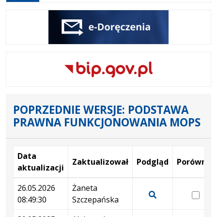
karcie
POPRZEDNIE WERSJE: PODSTAWA
PRAWNA FUNKCJONOWANIA MOPS
Data
Zaktualizował
Podgląd
Porównaj
aktualizacji
Wersje
26.05.2026
Żaneta
wer
08:49:30
Szczepańska
26.
Pokaż
08:
podgląd