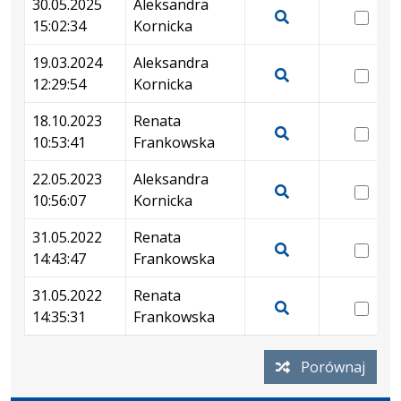
30.05.2025
Aleksandra
wer
wersji
15:02:34
Kornicka
30.
Pokaż
z
15:
podgląd
19.03.2024
Aleksandra
dnia
wer
wersji
12:29:54
Kornicka
26.05.2026
19.
Pokaż
z
08:49:30
12:
podgląd
18.10.2023
Renata
dnia
wer
wersji
10:53:41
Frankowska
30.05.2025
18.
Pokaż
z
15:02:34
10:
podgląd
22.05.2023
Aleksandra
dnia
wer
wersji
10:56:07
Kornicka
19.03.2024
22.
Pokaż
z
12:29:54
10:
podgląd
31.05.2022
Renata
dnia
wer
wersji
14:43:47
Frankowska
18.10.2023
31.
Pokaż
z
10:53:41
14:
podgląd
31.05.2022
Renata
dnia
wer
wersji
14:35:31
Frankowska
22.05.2023
31.
Pokaż
z
10:56:07
14:
podgląd
dnia
Porównaj
wersji
31.05.2022
z
14:43:47