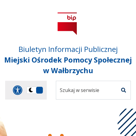
Przejdź do treści
Przejdź do mapy
Przejdź do
głównego menu
serwisu
Biuletyn Informacji Publicznej
Miejski Ośrodek Pomocy Społecznej
w Wałbrzychu
Szukaj
Panel dostosowania ułat
Przełącz
w
Szuka
na
serwisie
wersję
ciemną