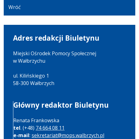
dnia
Wróć
31.05.2022
14:35:31
Adres redakcji Biuletynu
Miejski Ośrodek Pomocy Społecznej
w Wałbrzychu
ul. Kilińskiego 1
58-300 Wałbrzych
Główny redaktor Biuletynu
Renata Frankowska
tel
. (+48)
74 664 08 11
e-mail
:
sekretariat@mops.walbrzych.pl