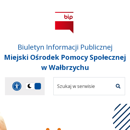
Przejdź do treści
Przejdź do mapy
Przejdź do
głównego menu
serwisu
Biuletyn Informacji Publicznej
Miejski Ośrodek Pomocy Społecznej
w Wałbrzychu
Szukaj
Panel dostosowania ułat
Przełącz
w
Szuka
na
serwisie
wersję
ciemną