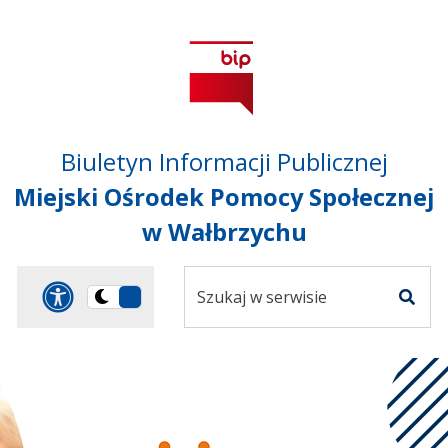
Przejdź do treści
Przejdź do mapy
Przejdź do
głównego menu
serwisu
Biuletyn Informacji Publicznej
Miejski Ośrodek Pomocy Społecznej
w Wałbrzychu
Szukaj
Panel dostosowania ułat
Przełącz
w
Szuka
na
serwisie
wersję
ciemną